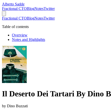
Alberto Sadde
Fractional CTO
Blog
Notes
Twitter
Fractional CTO
Blog
Notes
Twitter
Table of contents
Overview
Notes and Highlights
Il Deserto Dei Tartari By Dino B
by
Dino Buzzati