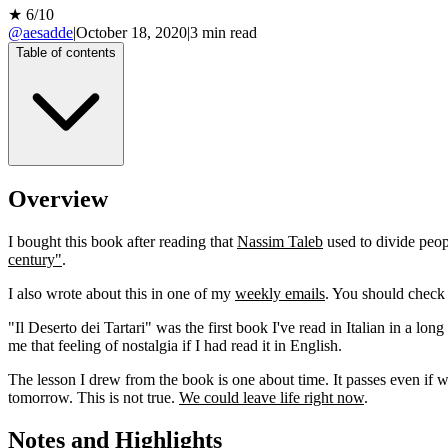
★
6
/10
@aesadde
|
October 18, 2020
|
3
min read
Table of contents
Overview
I bought this book after reading that
Nassim Taleb
used to divide peop
century"
.
I also wrote about this in one of my
weekly emails
. You should check 
"Il Deserto dei Tartari" was the first book I've read in Italian in a long
me that feeling of nostalgia if I had read it in English.
The lesson I drew from the book is one about time. It passes even if
tomorrow. This is not true.
We could leave life right now
.
Notes and Highlights