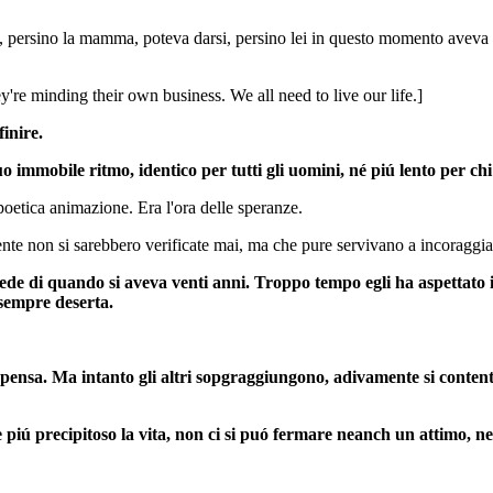
 persino la mamma, poteva darsi, persino lei in questo momento aveva in 
're minding their own business. We all need to live our life.]
inire.
 immobile ritmo, identico per tutti gli uomini, né piú lento per chi é
oetica animazione. Era l'ora delle speranze.
ente non si sarebbero verificate mai, ma che pure servivano a incoraggiar
fede di quando si aveva venti anni. Troppo tempo egli ha aspettato i
 sempre deserta.
, pensa. Ma intanto gli altri sopgraggiungono, adivamente si conten
re piú precipitoso la vita, non ci si puó fermare neanch un attimo,