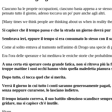
Ciascuno ha le proprie occupazioni, ciascuno basta appena a se stesso,
pensato tutto il giorno, adesso toccava un po' pure anche agli altri.
[Many times we think people are thinking about us when in reality they
Si capisce che il tempo passa e che la strada un giorno dovrá pur f
Sembrava ieri, eppure il tempo si era consumato lo stesso con il suo
Come al solito entrava al tramonto nell'animo di Drogo una specie di p
Era l'ora delle speranze e lui meditava le eroiche storie che probabilm
A una certa etá sperare costa grande fatica, non si ritrova piú la 
troppe mattine i suoi occhi hanno visto quella maledetta pianura
Dopo tutto, ci tocca quel che si merita.
Verrá il giorno in cui tutto i conti saranno generosamente pagati
senza neppure curarsene, lo lasciano indietro.
Il tempo intanto correva, il suo battito silenzioso scandisce semp
gridare, ma si capisce ch'é inutile.
Share